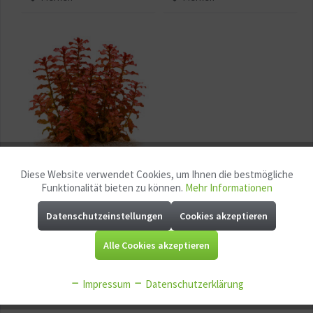
Diese Website verwendet Cookies, um Ihnen die bestmögliche
Aktiv
Funktionale
Funktionalität bieten zu können.
Mehr Informationen
Ludwigia senegalensis
"Guinea" | Senegal-
Datenschutzeinstellungen
Cookies akzeptieren
Aktiv
Marketing
Ludwigie - in vitro
Alle Cookies akzeptieren
ab 7,90 € *
Aktiv
Tracking
Merken
Impressum
Datenschutzerklärung
Aktiv
Service