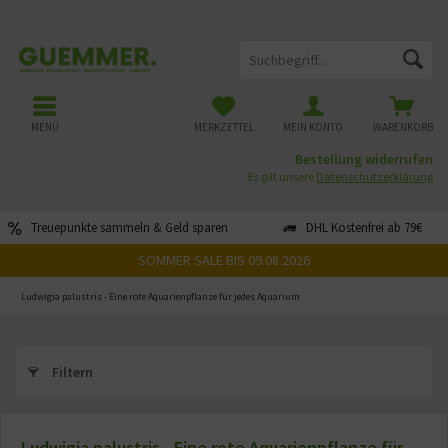
MENÜ
MERKZETTEL
MEIN KONTO
WARENKORB
Bestellung widerrufen
Es gilt unsere
Datenschutzerklärung
Treuepunkte sammeln & Geld sparen
DHL Kostenfrei ab 79€
SOMMER SALE BIS 09.08.2026
Ludwigia palustris - Eine rote Aquarienpflanze für jedes Aquarium
Filtern
Ludwigia palustris - Eine rote Aquarienpflanze für