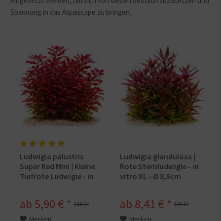
eingesetzt werden, um sich von diesen deutlich abzusetzen und
Spannung in das Aquascape zu bringen.
Ludwigia palustris
Ludwigia glandulosa |
Super Red Mini | Kleine
Rote Sternludwigie - in
Tiefrote Ludwigie - in
vitro XL - Ø 8,5cm
vitro
ab 5,90 € *
ab 8,41 € *
6,90 € *
9,90 € *
Merken
Merken