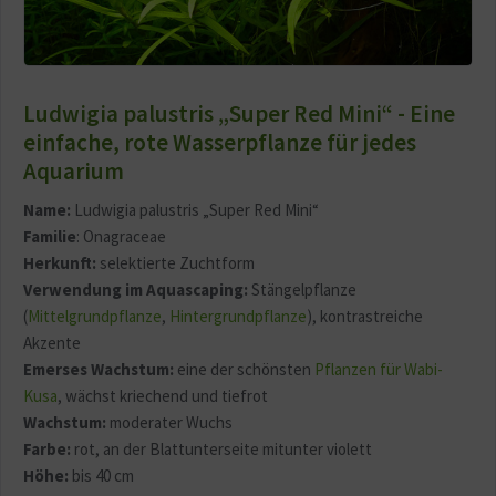
Ludwigia palustris „Super Red Mini“ - Eine
einfache, rote Wasserpflanze für jedes
Aquarium
Name:
Ludwigia palustris „Super Red Mini“
Familie
: Onagraceae
Herkunft:
selektierte Zuchtform
Verwendung im Aquascaping:
Stängelpflanze
(
Mittelgrundpflanze
,
Hintergrundpflanze
), kontrastreiche
Akzente
Emerses Wachstum:
eine der schönsten
Pflanzen für Wabi-
Kusa
, wächst kriechend und tiefrot
Wachstum:
moderater Wuchs
Farbe:
rot, an der Blattunterseite mitunter violett
Höhe:
bis 40 cm