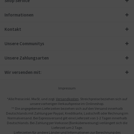
Shop Service
Informationen
Kontakt
Unsere Communitys
Unsere Zahlungsarten
Wir versenden mit:
Impressum
*Alle Preise inkl. MwSt. und zzgl.
Versandkosten
. Streichpreise beziehen sich auf
unsere vorherigen Verkaufspreise im Onlineshop.
** Die angegebenen Lieferzeiten beziehen sich auf den Versand innerhalb
Deutschlands mit Zahlung per Paypal, Kreditkarte, Lastschrift oder Rechnung im
Normalversand. Bei Expressversand gilt eine Lieferzeit von 1-2 Tagen innerhalb
Deutschlands. Bei Zahlung per Vorkasse (Banküberweisung) verlängert sich die
Lieferzeit um 2 Tage.
Lieferzeiten für andere Länder und Informationen zur Berechnung des