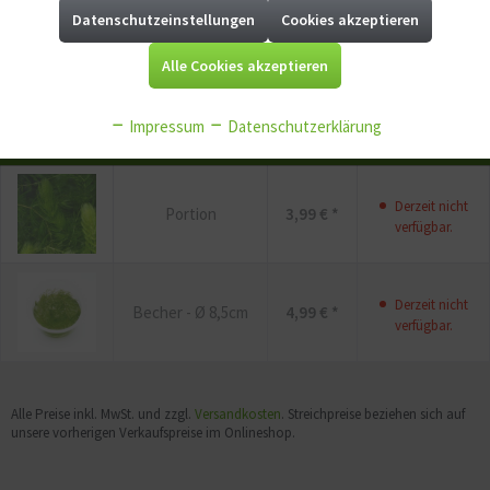
Datenschutzeinstellungen
Cookies akzeptieren
Aktiv
Marketing
P
Jetzt
Bonuspunkte sichern
Alle Cookies akzeptieren
Aktiv
Tracking
Impressum
Datenschutzerklärung
Vorschau
Variante
Preis
Bestellmenge
Aktiv
Service
Derzeit nicht
Portion
3,99 € *
Aktiv
Sonstige
verfügbar.
Derzeit nicht
Becher - Ø 8,5cm
4,99 € *
verfügbar.
Alle Preise inkl. MwSt. und zzgl.
Versandkosten
. Streichpreise beziehen sich auf
unsere vorherigen Verkaufspreise im Onlineshop.