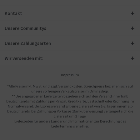
Kontakt
Unsere Communitys
Unsere Zahlungsarten
Wir versenden mit:
Impressum
*Alle Preise inkl. MwSt. und zzgl.
Versandkosten
. Streichpreise beziehen sich auf
unsere vorherigen Verkaufspreise im Onlineshop.
** Die angegebenen Lieferzeiten beziehen sich auf den Versand innerhalb
Deutschlands mit Zahlung per Paypal, Kreditkarte, Lastschrift oder Rechnung im
Normalversand. Bei Expressversand gilt eine Lieferzeit von 1-2 Tagen innerhalb
Deutschlands. Bei Zahlung per Vorkasse (Banküberweisung) verlängert sich die
Lieferzeit um 2 Tage.
Lieferzeiten für andere Länder und Informationen zur Berechnung des
Liefertermins siehe
hier
.