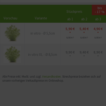
bis
Stückpreis
- 17 %
Vorschau
Variante
ab 1
ab 2
ab 3
5,90 €
5,40 €
4,90 €
*
*
*
in vitro - Ø 5,5cm
6,90 € *
6,40 € *
5,90 € *
9,90 €
9,40 €
8,90 €
in vitro XL - Ø 8,5cm
*
*
*
Alle Preise inkl. MwSt. und zzgl.
Versandkosten
. Streichpreise beziehen sich auf
unsere vorherigen Verkaufspreise im Onlineshop.