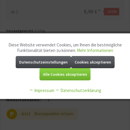
8,90 € *
ab
3
-10.1
%
Versandgewicht:
0.15 kg
Ausführung (Pflanze):
Diese Website verwendet Cookies, um Ihnen die bestmögliche
Aktiv
Funktionale
Funktionalität bieten zu können.
Mehr Informationen
Datenschutzeinstellungen
Cookies akzeptieren
Aktiv
Marketing
Merken
Fragen zum Artikel?
Alle Cookies akzeptieren
Aktiv
Tracking
Artikel-Nr.:
150280
Impressum
Datenschutzerklärung
EAN:
4260522771444
Aktiv
Service
Mindestabnahme:
1
P
Jetzt
Bonuspunkte sichern
Aktiv
Sonstige