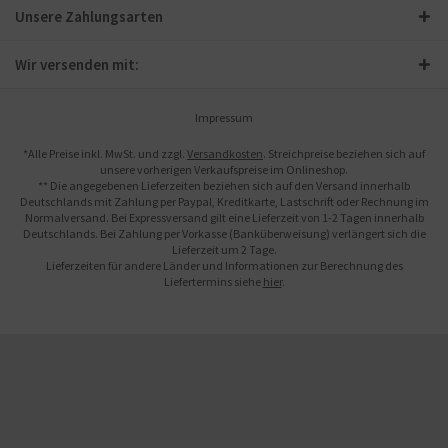
Unsere Zahlungsarten
Wir versenden mit:
Impressum
*Alle Preise inkl. MwSt. und zzgl.
Versandkosten
. Streichpreise beziehen sich auf
unsere vorherigen Verkaufspreise im Onlineshop.
** Die angegebenen Lieferzeiten beziehen sich auf den Versand innerhalb
Deutschlands mit Zahlung per Paypal, Kreditkarte, Lastschrift oder Rechnung im
Normalversand. Bei Expressversand gilt eine Lieferzeit von 1-2 Tagen innerhalb
Deutschlands. Bei Zahlung per Vorkasse (Banküberweisung) verlängert sich die
Lieferzeit um 2 Tage.
Lieferzeiten für andere Länder und Informationen zur Berechnung des
Liefertermins siehe
hier
.