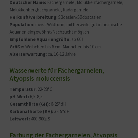
Deutscher Name:
Fächergarnele, Molukkenfächergarnele,
Molukkenbergbachgarnele, Radargarnele
Herkunft/Verbreitung
: Südasien/Südostasien
Population:
meist Wildform, mittlerweile gut in heimische
Aquarien eingewöhnt/Nachzucht möglich
Empfohlene Aquariengröße:
ab 60 l
Größe:
Weibchen bis 6 cm, Männchen bis 10 cm
Alterserwartung:
ca. 10-12 Jahre
Wasserwerte für Fächergarnelen,
Atyopsis moluccensis
Temperatur:
22-28°C
pH-Wert:
6,5-8,5
Gesamthärte (GH):
6-25°dH
Karbonathärte (KH):
3-15°dH
Leitwert:
400-900µS
Färbung der Fächergarnelen, Atyopsis