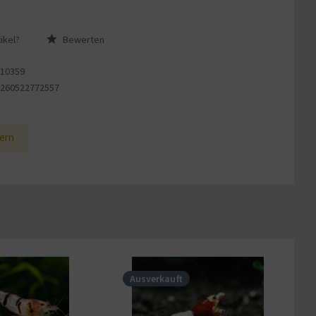
ikel?
Bewerten
110359
4260522772557
1
ern
Ausverkauft
A