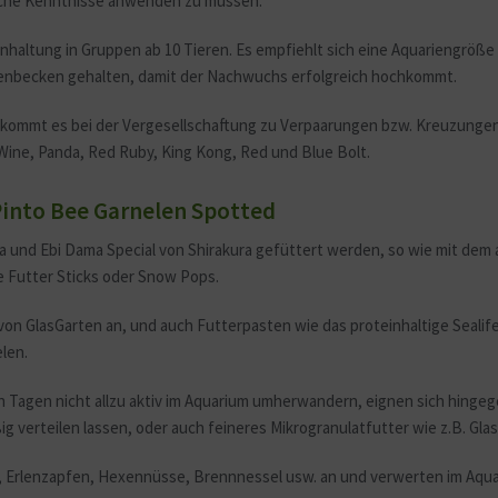
ische Kenntnisse anwenden zu müssen.
nhaltung in Gruppen ab 10 Tieren. Es empfiehlt sich eine Aquariengröße a
rtenbecken gehalten, damit der Nachwuchs erfolgreich hochkommt.
 kommt es bei der Vergesellschaftung zu Verpaarungen bzw. Kreuzungen
ine, Panda, Red Ruby, King Kong, Red und Blue Bolt.
Pinto Bee Garnelen Spotted
a und Ebi Dama Special von Shirakura gefüttert werden, so wie mit de
te Futter Sticks oder Snow Pops.
von GlasGarten an, und auch Futterpasten wie das proteinhaltige Seali
len.
 Tagen nicht allzu aktiv im Aquarium umherwandern, eignen sich hingege
ig verteilen lassen, oder auch feineres Mikrogranulatfutter wie z.B. Gl
 Erlenzapfen, Hexennüsse, Brennnessel usw. an und verwerten im Aqua