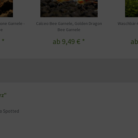
one Garnele -
Calceo Bee Garnele, Golden Dragon
Waschbär-G
ee
Bee Garnele
 *
ab 9,49 € *
ab
rz"
to Spotted