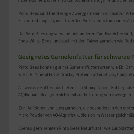
haben können, ohne allzu komplizierte Handgriffe und chem
Pinto Bees sind friedfertige Zwerggarnelen und ideal zur Arte
Fischen ist möglich, meist werden Pintos jedoch im reinen A
Da Pinto Bees eng verwandt mit anderen Caridina-Arten sind,
Snow White Bees, und auch mit den Taiwangarnelen wie Red W
Geeignetes Garnelenfutter für schwarze 
Pinto Bees können gut mit Garnelenfuttersorten wie Ebi Dam
wie z. B. Mineral Futter Sticks, Protein Futter Sticks, Comple
Als weitere Futterpads bieten sich Shrimp Dinner Futterpads 
AQ4Aquaristik eignen sich ideal zur Fütterung von Zwerggarne
Zum Aufziehen von Junggarnelen, die besonders in den ersten
Micro Powder von AQ4Aquaristik, die sich im Wasser gleichmäß
Ebenso gern nehmen Pinto Bees Naturfutter wie Laubblätter,