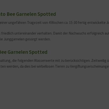
to Bee Garnelen Spotted
iner ungefähren Tragezeit von 4 Wochen ca. 15-30 fertig entwickelte J
s friedlich untereinander verhalten. Damit der Nachwuchs erfolgreich au
ie Junggarnelen gesorgt werden.
Bee Garnelen Spotted
altung, die folgenden Wasserwerte mit zu berücksichtigen. Zeitweilig
itten werden, da dies bei wirbellosen Tieren zu Vergiftungserscheinung