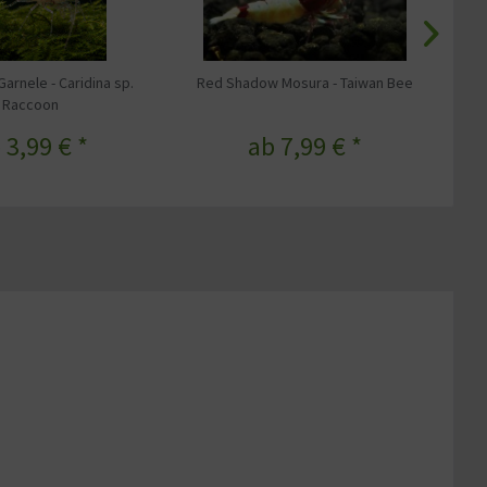
arnele - Caridina sp.
Red Shadow Mosura - Taiwan Bee
Bl
Raccoon
 3,99 € *
ab 7,99 € *