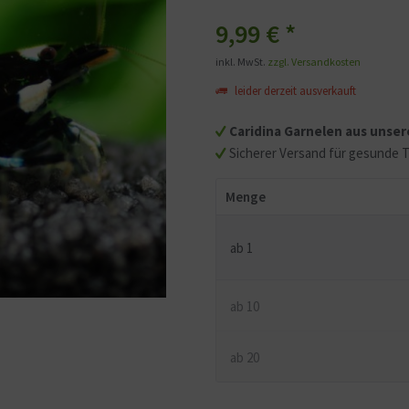
9,99 €
*
inkl. MwSt.
zzgl. Versandkosten
leider derzeit ausverkauft
Caridina Garnelen aus unse
Sicherer Versand für gesunde T
Menge
ab
1
ab
10
ab
20