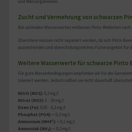
und Mikroorganismen.
Zucht und Vermehrung von schwarzen Pin
Bei optimalen Wasserwerten entlassen Pinto-Weibchen nach e
Elterntiere müssen nicht separiert werden, da sich Pinto Bee
ausreichendes und abwechslungsreiches Futterangebot für d
Weitere Wasserwerte für schwarze Pinto 
Für gute Wasserbedingungen empfehlen wir für die Garnelenh
toleriert werden. Jedoch sollten sie nicht dauerhaft überschr
Nitrit (NO2):
0,2 mg/l
Nitrat (NO3):
5 - 20 mg/l
Eisen (Fe):
0,05 - 0,2 mg/l
Phosphat (PO4):
< 0,2 mg/l
+
Ammonium (NH4
):
< 0,1 mg/l
Ammoniak (NH
):
< 0,2 mg/l
3