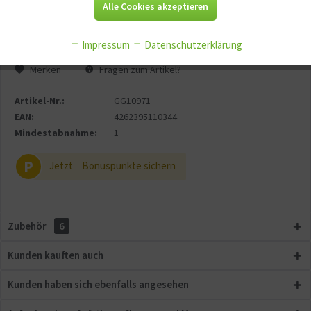
Alle Cookies akzeptieren
Aktiv
Tracking
Versandgewicht:
0.2 kg
Impressum
Datenschutzerklärung
Aktiv
Service
Merken
Fragen zum Artikel?
Artikel-Nr.:
GG10971
Aktiv
Sonstige
EAN:
4262395110344
Mindestabnahme:
1
P
Jetzt
Bonuspunkte sichern
Zubehör
6
Kunden kauften auch
Kunden haben sich ebenfalls angesehen