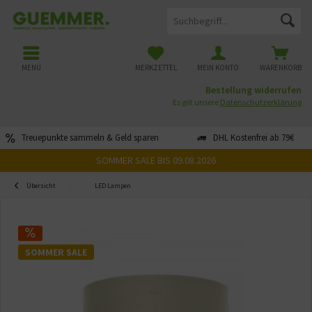
MENÜ
MERKZETTEL
MEIN KONTO
WARENKORB
Bestellung widerrufen
Es gilt unsere
Datenschutzerklärung
Treuepunkte sammeln & Geld sparen
DHL Kostenfrei ab 79€
SOMMER SALE BIS 09.08.2026
Übersicht
LED Lampen
SOMMER SALE