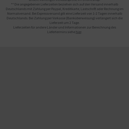
** Die angegebenen Lieferzeiten beziehen sich auf den Versand innerhalb
Deutschlands mit Zahlung per Paypal, Kreditkarte, Lastschrift oder Rechnung im
Normalversand. Bei Expressversand gilt eine Lieferzeit von 1-2 Tagen innerhalb
Deutschlands. Bei Zahlung per Vorkasse (Banküberweisung) verlängert sich die
Lieferzeit um 2 Tage.
Lieferzeiten für andere Länder und Informationen zur Berechnung des
Liefertermins siehe
hier
.