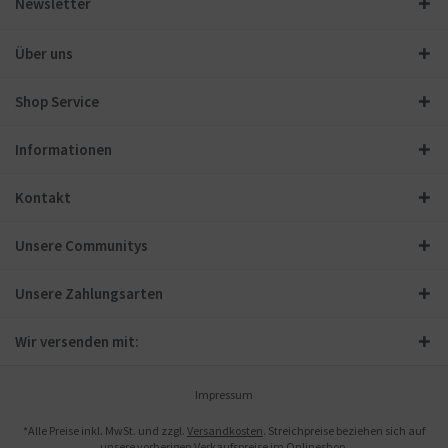
Newsletter
Über uns
Shop Service
Informationen
Kontakt
Unsere Communitys
Unsere Zahlungsarten
Wir versenden mit:
Impressum
*Alle Preise inkl. MwSt. und zzgl.
Versandkosten
. Streichpreise beziehen sich auf
unsere vorherigen Verkaufspreise im Onlineshop.