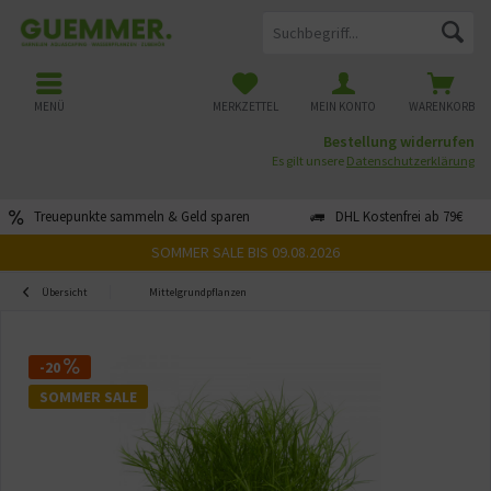
MENÜ
MERKZETTEL
MEIN KONTO
WARENKORB
Bestellung widerrufen
Es gilt unsere
Datenschutzerklärung
Treuepunkte sammeln & Geld sparen
DHL Kostenfrei ab 79€
SOMMER SALE BIS 09.08.2026
Übersicht
Mittelgrundpflanzen
-20
SOMMER SALE