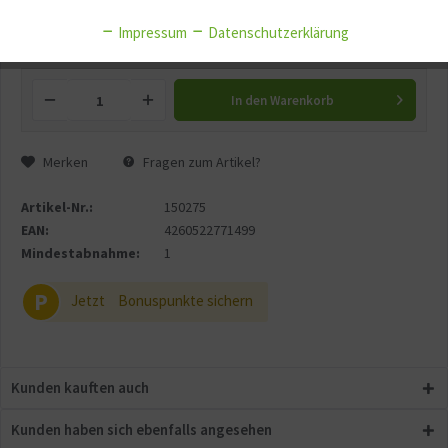
Impressum
Datenschutzerklärung
Versandgewicht:
0.15 kg
Aktiv
Service
In den
Warenkorb
Aktiv
Sonstige
Merken
Fragen zum Artikel?
Artikel-Nr.:
150275
EAN:
4260522771499
Mindestabnahme:
1
P
Jetzt
Bonuspunkte sichern
Kunden kauften auch
Kunden haben sich ebenfalls angesehen