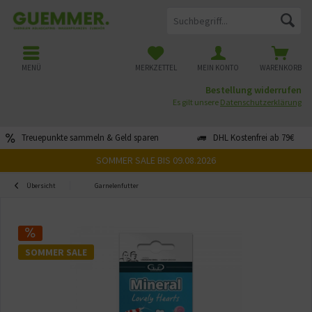
MENÜ
MERKZETTEL
MEIN KONTO
WARENKORB
Bestellung widerrufen
Es gilt unsere
Datenschutzerklärung
Treuepunkte sammeln & Geld sparen
DHL Kostenfrei ab 79€
SOMMER SALE BIS 09.08.2026
Übersicht
Garnelenfutter
SOMMER SALE