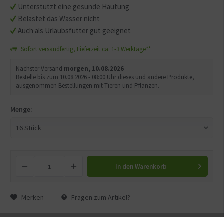
Unterstützt eine gesunde Häutung
Belastet das Wasser nicht
Auch als Urlaubsfutter gut geeignet
Sofort versandfertig, Lieferzeit ca. 1-3 Werktage**
Nächster Versand
morgen, 10.08.2026
Bestelle bis zum 10.08.2026 - 08:00 Uhr dieses und andere Produkte,
ausgenommen Bestellungen mit Tieren und Pflanzen.
Menge:
In den
Warenkorb
Merken
Fragen zum Artikel?
Artikel-Nr.:
GG10642.1