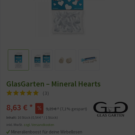
GlasGarten – Mineral Hearts
(
3
)
8,63 € *
9,29 € *
(7,1% gespart)
Inhalt:
16 Stück (0,54 € * / 1 Stück)
inkl. MwSt.
zzgl. Versandkosten
Mineralienboost für deine Wirbellosen