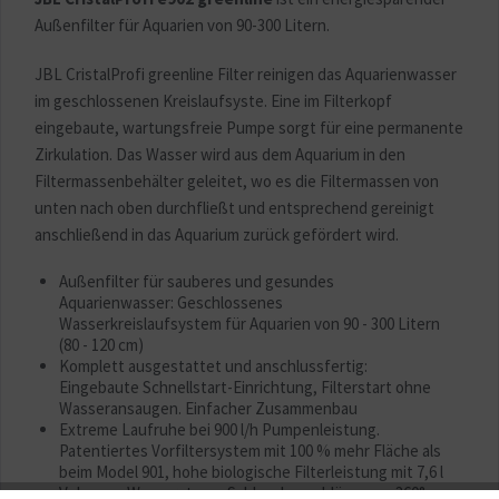
Außenfilter für Aquarien von 90-300 Litern.
JBL CristalProfi greenline Filter reinigen das Aquarienwasser
im geschlossenen Kreislaufsyste. Eine im Filterkopf
eingebaute, wartungsfreie Pumpe sorgt für eine permanente
Zirkulation. Das Wasser wird aus dem Aquarium in den
Filtermassenbehälter geleitet, wo es die Filtermassen von
unten nach oben durchfließt und entsprechend gereinigt
anschließend in das Aquarium zurück gefördert wird.
Außenfilter für sauberes und gesundes
Aquarienwasser: Geschlossenes
Wasserkreislaufsystem für Aquarien von 90 - 300 Litern
(80 - 120 cm)
Komplett ausgestattet und anschlussfertig:
Eingebaute Schnellstart-Einrichtung, Filterstart ohne
Wasseransaugen. Einfacher Zusammenbau
Extreme Laufruhe bei 900 l/h Pumpenleistung.
Patentiertes Vorfiltersystem mit 100 % mehr Fläche als
beim Model 901, hohe biologische Filterleistung mit 7,6 l
Volumen, Wasserstopp, Schlauchanschlüsse um 360°