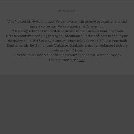
Impressum
*Alle Preise inkl. MwSt. und zzgl.
Versandkosten
. Streichpreise beziehen sich auf
unsere vorherigen Verkaufspreise im Onlineshop.
** Die angegebenen Lieferzeiten beziehen sich auf den Versand innerhalb
Deutschlands mit Zahlung per Paypal, Kreditkarte, Lastschrift oder Rechnung im
Normalversand. Bei Expressversand gilt eine Lieferzeit von 1-2 Tagen innerhalb
Deutschlands. Bei Zahlung per Vorkasse (Banküberweisung) verlängert sich die
Lieferzeit um 2 Tage.
Lieferzeiten für andere Länder und Informationen zur Berechnung des
Liefertermins siehe
hier
.