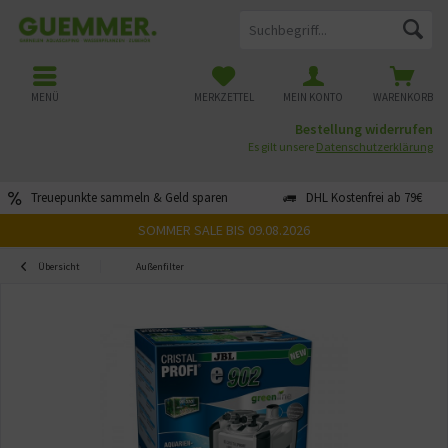
MENÜ
MERKZETTEL
MEIN KONTO
WARENKORB
Bestellung widerrufen
Es gilt unsere
Datenschutzerklärung
Treuepunkte sammeln & Geld sparen
DHL Kostenfrei ab 79€
SOMMER SALE BIS 09.08.2026
Übersicht
Außenfilter