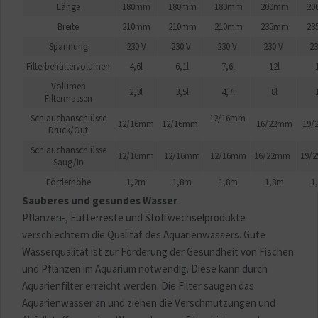
Länge
180mm
180mm
180mm
200mm
20
Breite
210mm
210mm
210mm
235mm
23
Spannung
230 V
230 V
230 V
230 V
23
Filterbehältervolumen
4,6l
6,1l
7,6l
12l
1
Volumen
2,3l
3,5l
4,7l
8l
1
Filtermassen
Schlauchanschlüsse
12/16mm
12/16mm
12/16mm
16/22mm
19/
Druck/Out
Schlauchanschlüsse
12/16mm
12/16mm
12/16mm
16/22mm
19/
Saug/In
Förderhöhe
1,2m
1,8m
1,8m
1,8m
1
Sauberes und gesundes Wasser
Pflanzen-, Futterreste und Stoffwechselprodukte
verschlechtern die Qualität des Aquarienwassers. Gute
Wasserqualität ist zur Förderung der Gesundheit von Fischen
und Pflanzen im Aquarium notwendig. Diese kann durch
Aquarienfilter erreicht werden. Die Filter saugen das
Aquarienwasser an und ziehen die Verschmutzungen und