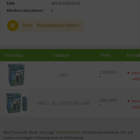
EAN:
4014162602824
Mindestabnahme:
1
P
Jetzt
Bonuspunkte sichern
Vorschau
Variante
Preis
Bestel
129,90 €
Derze
e902
*
verfü
169,90 €
Derze
e902 + JBL PROTEMP e300
*
verfü
Alle Preise inkl. MwSt. und zzgl.
Versandkosten
. Streichpreise beziehen sich auf
unsere vorherigen Verkaufspreise im Onlineshop.