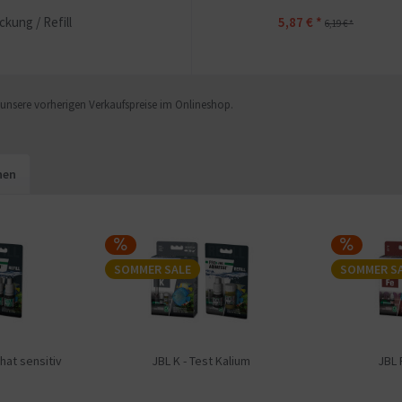
kung / Refill
5,87 € *
6,19 € *
f unsere vorherigen Verkaufspreise im Onlineshop.
hen
SOMMER SALE
SOMMER S
hat sensitiv
JBL K - Test Kalium
JBL 