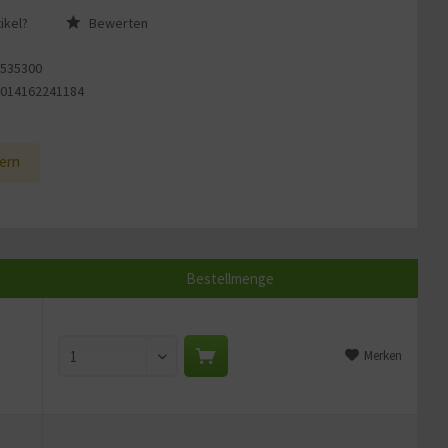
ikel?
Bewerten
2535300
4014162241184
1
ern
Bestellmenge
Merken