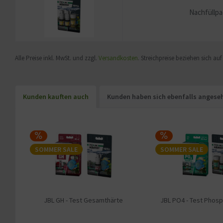
Nachfüllpac
Alle Preise inkl. MwSt. und zzgl.
Versandkosten
. Streichpreise beziehen sich au
Kunden kauften auch
Kunden haben sich ebenfalls angese
SOMMER SALE
SOMMER SALE
JBL GH - Test Gesamthärte
JBL PO4 - Test Phosp