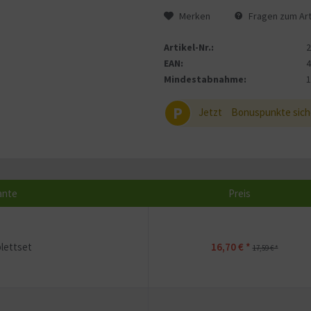
Merken
Fragen zum Art
Artikel-Nr.:
EAN:
Mindestabnahme:
P
Jetzt
Bonuspunkte sich
ante
Preis
lettset
16,70 € *
17,59 € *