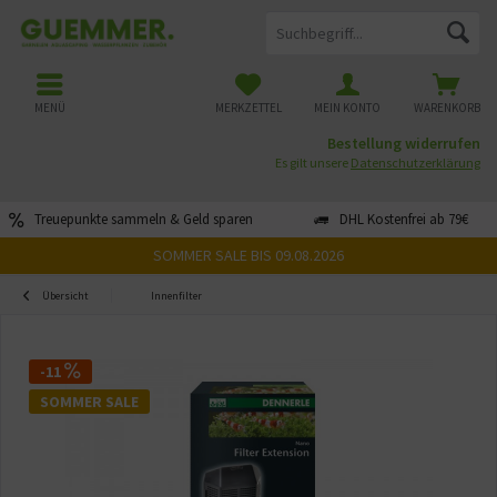
MENÜ
MERKZETTEL
MEIN KONTO
WARENKORB
Bestellung widerrufen
Es gilt unsere
Datenschutzerklärung
Treuepunkte sammeln & Geld sparen
DHL Kostenfrei ab 79€
SOMMER SALE BIS 09.08.2026
Übersicht
Innenfilter
-11
SOMMER SALE