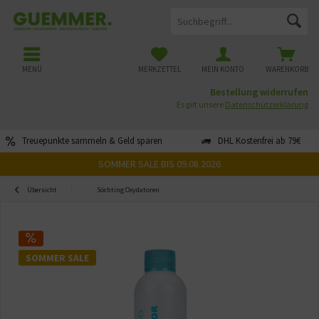
MENÜ
MERKZETTEL
MEIN KONTO
WARENKORB
Bestellung widerrufen
Es gilt unsere
Datenschutzerklärung
Treuepunkte sammeln & Geld sparen
DHL Kostenfrei ab 79€
SOMMER SALE BIS 09.08.2026
Übersicht
Söchting Oxydatoren
SOMMER SALE