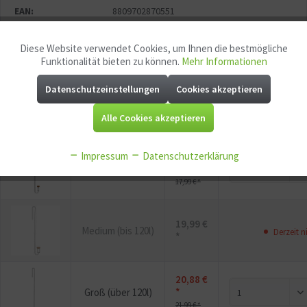
EAN:
8809702870551
Mindestabnahme:
1
Diese Website verwendet Cookies, um Ihnen die bestmögliche
Aktiv
Funktionale
P
Jetzt
Bonuspunkte sichern
Funktionalität bieten zu können.
Mehr Informationen
Datenschutzeinstellungen
Cookies akzeptieren
Aktiv
Marketing
Alle Cookies akzeptieren
Vorschau
Variante
Preis
Beste
Aktiv
Tracking
Impressum
Datenschutzerklärung
17,08 €
*
Mini (bis 60l)
Aktiv
Service
17,99 € *
Aktiv
Sonstige
19,99 €
Medium (bis 120l)
Derzeit n
*
20,88 €
*
Groß (über 120l)
21,99 € *