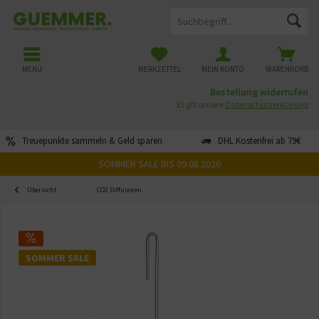
MENÜ
MERKZETTEL
MEIN KONTO
WARENKORB
Bestellung widerrufen
Es gilt unsere
Datenschutzerklärung
Treuepunkte sammeln & Geld sparen
DHL Kostenfrei ab 79€
SOMMER SALE BIS 09.08.2026
Übersicht
CO2 Diffusoren
SOMMER SALE