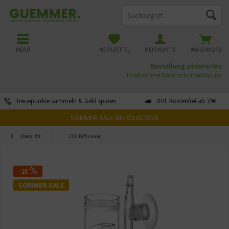
MENÜ
MERKZETTEL
MEIN KONTO
WARENKORB
Bestellung widerrufen
Es gilt unsere
Datenschutzerklärung
Treuepunkte sammeln & Geld sparen
DHL Kostenfrei ab 79€
SOMMER SALE BIS 09.08.2026
Übersicht
CO2 Diffusoren
-23
SOMMER SALE