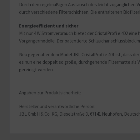
Durch den regelmäßigen Austausch des leicht zugänglichen Vorfi
durch verschiedene Filterschichten. Die enthaltenen Biofilte
Energieeffizient und sicher
Mit nur 4 W Stromverbrauch bietet der CristalProfi e 402 ein
Vorgängermodelle. Der patentierte Schlauchanschlussblock mit
Neu gegenüber dem Model JBL CristalProfi e 401 ist, dass der 
es nun eine doppelt so große, durchgehende Filtermatte als Vo
gereinigt werden.
Angaben zur Produktsicherheit:
Hersteller und verantwortliche Person:
JBL GmbH & Co. KG, Dieselstraße 3, 67141 Neuhofen, Deutschl