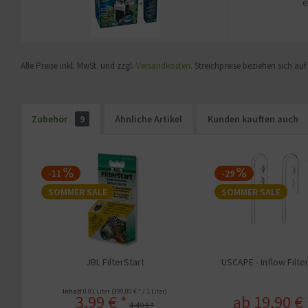
e
Alle Preise inkl. MwSt. und zzgl.
Versandkosten
. Streichpreise beziehen sich au
Zubehör
9
Ähnliche Artikel
Kunden kauften auch
-11
-29
SOMMER SALE
SOMMER SALE
JBL FilterStart
USCAPE - Inflow Filte
Inhalt
0.01 Liter
(399,00 € * / 1 Liter)
3,99 € *
ab 19,90 € 
4,49 € *