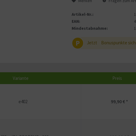
Merken
Fragen zum Art
Artikel-Nr.:
EAN:
Mindestabnahme:
P
Jetzt
Bonuspunkte sich
Variante
Preis
e402
99,90 € *