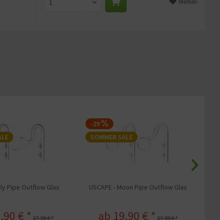
Merken
-29
-
ALE
SOMMER SALE
S
ily Pipe Outflow Glas
USCAPE - Moon Pipe Outflow Glas
US
,90 € *
ab 19,90 € *
27,90 € *
27,90 € *