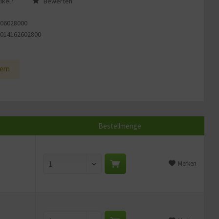
ikel?
Bewerten
106028000
4014162602800
1
ern
Bestellmenge
Merken