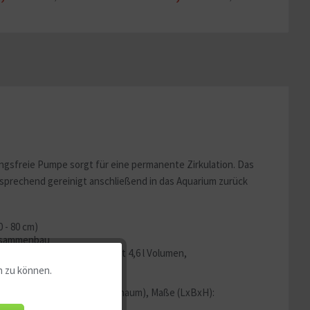
ungsfreie Pumpe sorgt für eine permanente Zirkulation. Das
tsprechend gereinigt anschließend in das Aquarium zurück
 - 80 cm)
Zusammenbau
ologische Filterleistung mit 4,6 l Volumen,
n zu können.
Aktiv
ofilterkugeln und Biofilterschaum), Maße (LxBxH):