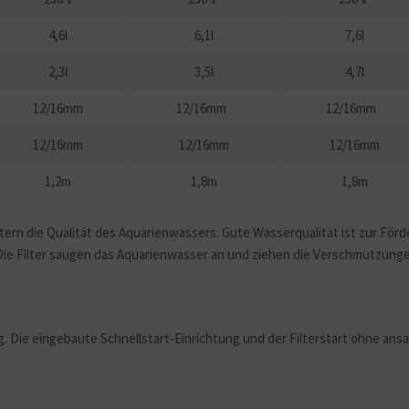
4,6l
6,1l
7,6l
2,3l
3,5l
4,7l
12/16mm
12/16mm
12/16mm
12/16mm
12/16mm
12/16mm
1,2m
1,8m
1,8m
ern die Qualität des Aquarienwassers. Gute Wasserqualität ist zur För
Die Filter saugen das Aquarienwasser an und ziehen die Verschmutzunge
. Die eingebaute Schnellstart-Einrichtung und der Filterstart ohne ansau