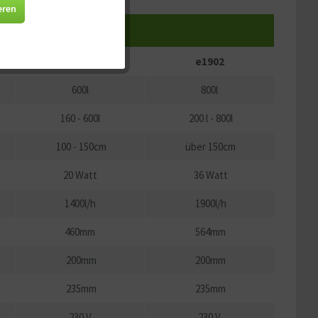
Aktiv
eren
, e1902 greenline
Aktiv
e1502
e1902
Aktiv
600l
800l
160 - 600l
200 l - 800l
Aktiv
100 - 150cm
über 150cm
20 Watt
36 Watt
1400l/h
1900l/h
460mm
564mm
200mm
200mm
235mm
235mm
230 V
230 V