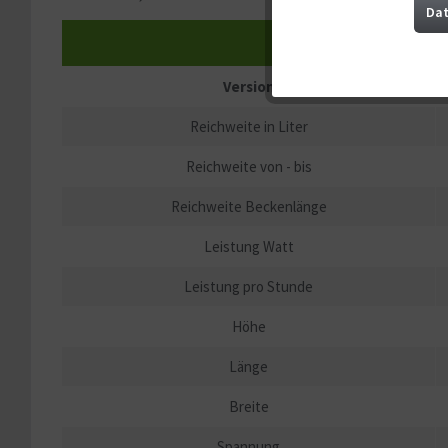
Marketing
Dat
Technische Daten
Tracking
Version
Reichweite in Liter
Service
Reichweite von - bis
Sonstige
Reichweite Beckenlänge
Leistung Watt
Leistung pro Stunde
Höhe
Länge
Breite
Spannung