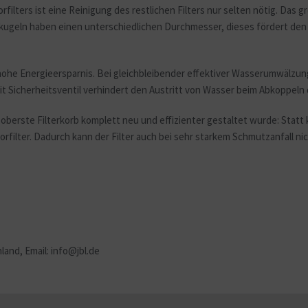
lters ist eine Reinigung des restlichen Filters nur selten nötig. Das g
rkugeln haben einen unterschiedlichen Durchmesser, dieses fördert den
e hohe Energieersparnis. Bei gleichbleibender effektiver Wasserumwälzu
 Sicherheitsventil verhindert den Austritt von Wasser beim Abkoppeln d
oberste Filterkorb komplett neu und effizienter gestaltet wurde: Statt k
rfilter. Dadurch kann der Filter auch bei sehr starkem Schmutzanfall nic
and, Email: info@jbl.de