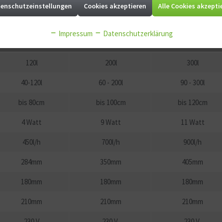
enschutzeinstellungen
Cookies akzeptieren
Alle Cookies akzepti
 der JBL CristalProfi-Außenfilter e402, e702, e902, e1502
Impressum
Datenschutzerklärung
e402
e702
e902
120l
200l
300l
40-120l
60 - 200l
90 - 300l
bis 80cm
bis 100cm
bis 120cm
4 Watt
9 Watt
11 Watt
450l/h
700l/h
900l/h
284mm
350mm
405mm
180mm
180mm
180mm
210mm
210mm
210mm
230 V
230 V
230 V