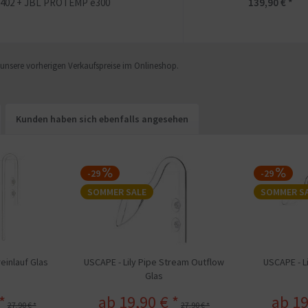
402 + JBL PROTEMP e300
139,90 € *
f unsere vorherigen Verkaufspreise im Onlineshop.
Kunden haben sich ebenfalls angesehen
-29
-29
SOMMER SALE
SOMMER S
reinlauf Glas
USCAPE - Lily Pipe Stream Outflow
USCAPE - L
Glas
*
ab 19,90 € *
ab 19
27,90 € *
27,90 € *