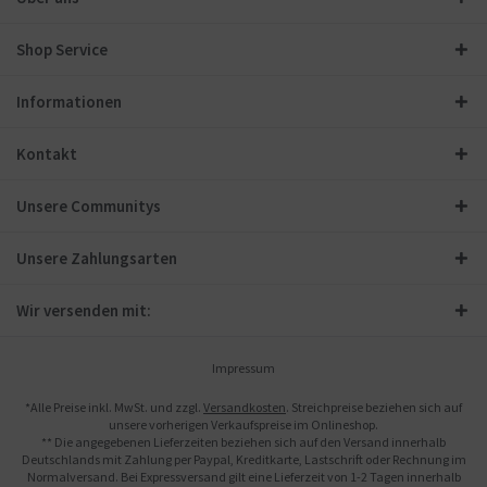
Shop Service
Informationen
Kontakt
Unsere Communitys
Unsere Zahlungsarten
Wir versenden mit:
Impressum
*Alle Preise inkl. MwSt. und zzgl.
Versandkosten
. Streichpreise beziehen sich auf
unsere vorherigen Verkaufspreise im Onlineshop.
** Die angegebenen Lieferzeiten beziehen sich auf den Versand innerhalb
Deutschlands mit Zahlung per Paypal, Kreditkarte, Lastschrift oder Rechnung im
Normalversand. Bei Expressversand gilt eine Lieferzeit von 1-2 Tagen innerhalb