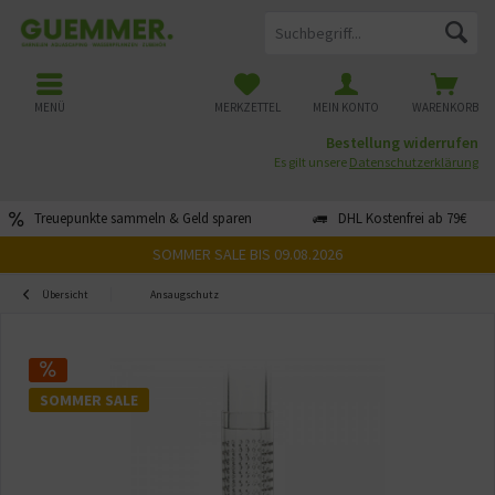
MENÜ
MERKZETTEL
MEIN KONTO
WARENKORB
Bestellung widerrufen
Es gilt unsere
Datenschutzerklärung
Treuepunkte sammeln & Geld sparen
DHL Kostenfrei ab 79€
SOMMER SALE BIS 09.08.2026
Übersicht
Ansaugschutz
SOMMER SALE