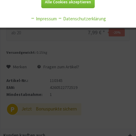
Alle Cookies akzeptieren
Aktiv
Tracking
8,99 € *
ab
10
-10
%
Impressum
Datenschutzerklärung
Aktiv
Service
7,99 € *
ab
20
-20
%
Aktiv
Sonstige
Versandgewicht:
0.15 kg
Merken
Fragen zum Artikel?
Artikel-Nr.:
110345
EAN:
4260522772519
Mindestabnahme:
1
P
Jetzt
Bonuspunkte sichern
Kunden kauften auch