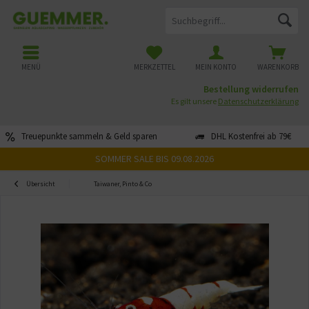
MENÜ
MERKZETTEL
MEIN KONTO
WARENKORB
Bestellung widerrufen
Es gilt unsere
Datenschutzerklärung
Treuepunkte sammeln & Geld sparen
DHL Kostenfrei ab 79€
SOMMER SALE BIS 09.08.2026
Übersicht
Taiwaner, Pinto & Co