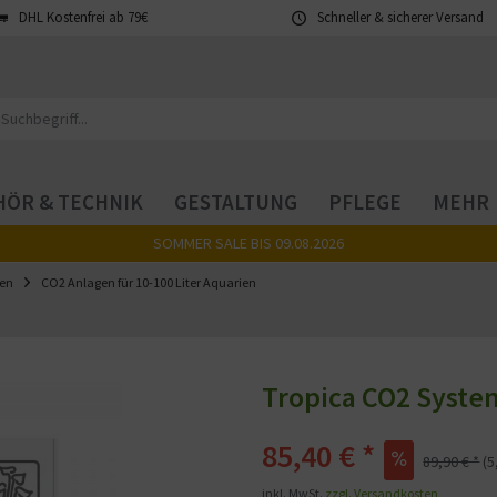
DHL Kostenfrei ab 79€
Schneller & sicherer Versand
ÖR & TECHNIK
GESTALTUNG
PFLEGE
MEHR
SOMMER SALE BIS 09.08.2026
en
CO2 Anlagen für 10-100 Liter Aquarien
Tropica CO2 Syste
85,40 € *
89,90 € *
(
inkl. MwSt.
zzgl. Versandkosten