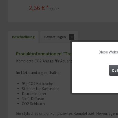
2,36 € *
2,49 € *
Beschreibung
Bewertungen
0
Diese Websi
Funktionale
Produktinformationen "Tropica CO2 System Nano
Komplette CO2-Anlage für Aquarien bis 60 Liter
Marketing
Dat
Im Lieferumfang enthalten:
95g CO2 Kartusche
Tracking
Ständer für Kartusche
Druckminderer
3 in 1 Diffusor
Service
CO2-Schlauch
Ein stylisches und unkompliziertes Komplettset. Hervorragen
Sonstige