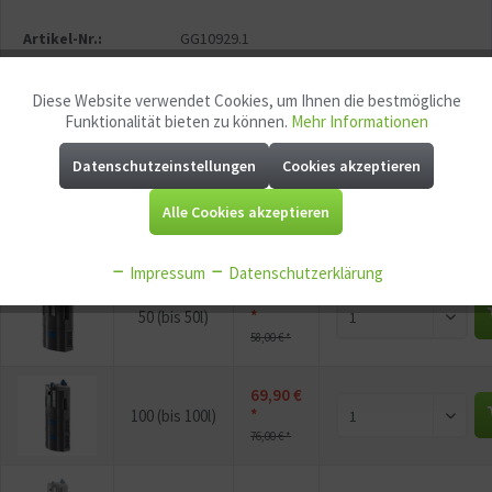
Artikel-Nr.:
GG10929.1
EAN:
4010052422374
Mindestabnahme:
1
Diese Website verwendet Cookies, um Ihnen die bestmögliche
Aktiv
Funktionale
Funktionalität bieten zu können.
Mehr Informationen
P
Jetzt
Bonuspunkte sichern
Datenschutzeinstellungen
Cookies akzeptieren
Aktiv
Marketing
Alle Cookies akzeptieren
Aktiv
Tracking
Vorschau
Variante
Preis
Bestellme
Impressum
Datenschutzerklärung
49,50 €
Aktiv
Service
*
50 (bis 50l)
58,00 € *
Aktiv
Sonstige
69,90 €
*
100 (bis 100l)
76,00 € *