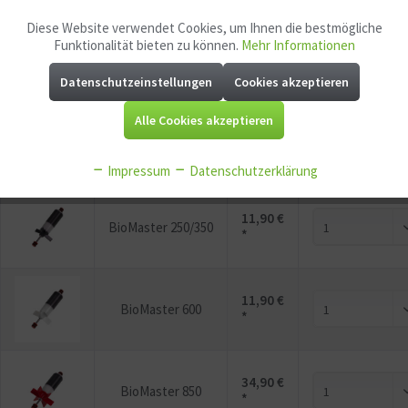
EAN:
4010052451442
Diese Website verwendet Cookies, um Ihnen die bestmögliche
Aktiv
Funktionale
Mindestabnahme:
1
Funktionalität bieten zu können.
Mehr Informationen
P
Jetzt
Bonuspunkte sichern
Datenschutzeinstellungen
Cookies akzeptieren
Aktiv
Marketing
Alle Cookies akzeptieren
Aktiv
Tracking
Vorschau
Variante
Preis
Best
Impressum
Datenschutzerklärung
Aktiv
Service
11,90 €
BioMaster 250/350
*
Aktiv
Sonstige
11,90 €
BioMaster 600
*
34,90 €
BioMaster 850
*