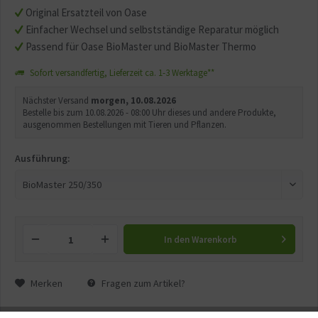
Original Ersatzteil von Oase
Einfacher Wechsel und selbstständige Reparatur möglich
Passend für Oase BioMaster und BioMaster Thermo
Sofort versandfertig, Lieferzeit ca. 1-3 Werktage**
Nächster Versand
morgen, 10.08.2026
Bestelle bis zum 10.08.2026 - 08:00 Uhr dieses und andere Produkte,
ausgenommen Bestellungen mit Tieren und Pflanzen.
Ausführung:
In den
Warenkorb
Merken
Fragen zum Artikel?
Artikel-Nr.:
GG11153