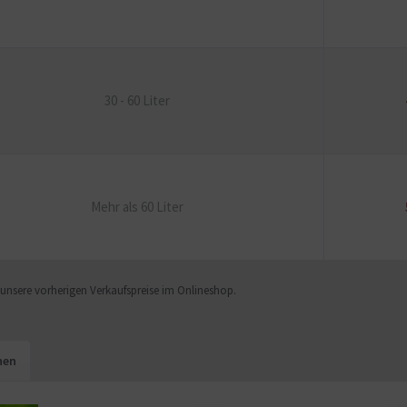
30 - 60 Liter
Mehr als 60 Liter
f unsere vorherigen Verkaufspreise im Onlineshop.
hen