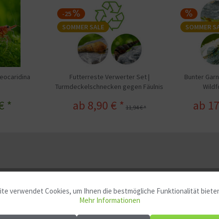
-25
SOMMER SALE
SOMMER S
Neocaridina
Futterreste Verwerter Set |
Bunter Garn
Turmdeckelschnecken gegen Fäulnis
Wildf
im Boden
€ *
ab 8,90 € *
ab 17
11,94 € *
Zwerggarnelen gegen Algen"
te verwendet Cookies, um Ihnen die bestmögliche Funktionalität biete
Mehr Informationen
Algenfresser Garnelen Set