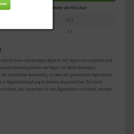
Aktiv
eren
Mehr als 60 Liter
Aktiv
x 1
7
x
7
Aktiv
t
Aktiv
en durch ihren unbändigen Appetit auf Algen hervorgetan und
ulawesi Inlandsgarnele vertilgen vor allem Grünalgen
em der natürliche Aufwuchs, zu dem die genannten Algenarten
zur Algenbekämpfung in deinem Aquarium bei. Bei einer
rsuchen, die Ursachen für die Algenblüte zu finden, um dein