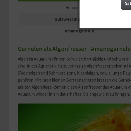
Marketing
Dat
Aquariengröße
Sulawesi Inlandsgarnele
Tracking
Amanogarnele
Service
Garnelen als Algenfresser - Amanogarnele
Sonstige
Algen im Aquarium können teilweise hartnäckig und schwer in 
sind in der Aquaristik als zuverlässige Algenfresser bekannt!
(Fadenalgen und Schmieralgen), Kieselalgen, sowie junge Pelz
gehören. Mit ihren kleinen Borstenscheren kratzen die Garne
akuten Algenplage können diese Algenfresser das Aquarium vo
Aquarium wieder in ein dauerhaftes Gleichgewicht zu bringen.