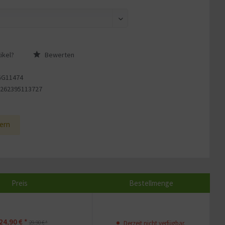
ikel?
Bewerten
GG11474
4262395113727
1
ern
Preis
Bestellmenge
24,90 € *
29,90 € *
Derzeit nicht verfügbar.