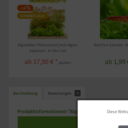
-14
SOMMER SALE
Algenkiller Pflanzenset | Anti Algen-
Red Fire Garnele - 
Aquarium - In Vitro Set
ab 17,90 € *
ab 1,99 
20,70 € *
Beschreibung
Bewertungen
0
Produktinformationen "Algenfresser Garnelen | 
Diese Websi
Funktionale