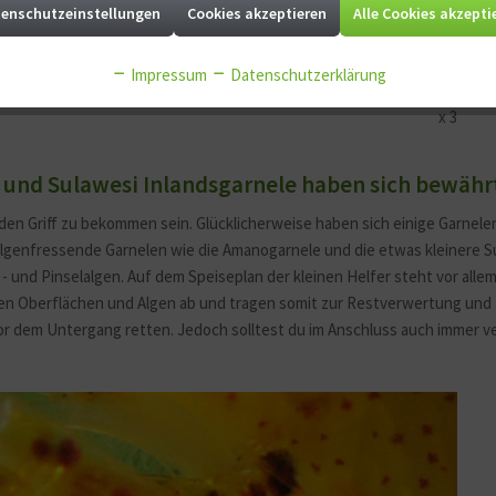
enschutzeinstellungen
Cookies akzeptieren
Alle Cookies akzepti
10 - 30 Liter
30 - 60 Liter
x
10
x 15
Impressum
Datenschutzerklärung
x 3
 und Sulawesi Inlandsgarnele haben sich bewähr
den Griff zu bekommen sein. Glücklicherweise haben sich einige Garnel
 Algenfressende Garnelen wie die Amanogarnele und die etwas kleinere S
 - und Pinselalgen. Auf dem Speiseplan der kleinen Helfer steht vor all
len Oberflächen und Algen ab und tragen somit zur Restverwertung und 
r dem Untergang retten. Jedoch solltest du im Anschluss auch immer ve