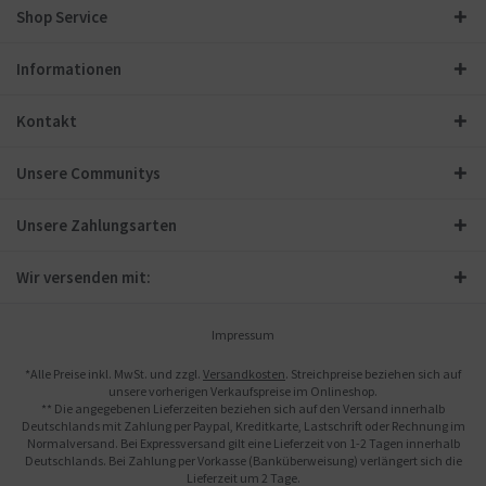
Shop Service
Informationen
Kontakt
Unsere Communitys
Unsere Zahlungsarten
Wir versenden mit:
Impressum
*Alle Preise inkl. MwSt. und zzgl.
Versandkosten
. Streichpreise beziehen sich auf
unsere vorherigen Verkaufspreise im Onlineshop.
** Die angegebenen Lieferzeiten beziehen sich auf den Versand innerhalb
Deutschlands mit Zahlung per Paypal, Kreditkarte, Lastschrift oder Rechnung im
Normalversand. Bei Expressversand gilt eine Lieferzeit von 1-2 Tagen innerhalb
Deutschlands. Bei Zahlung per Vorkasse (Banküberweisung) verlängert sich die
Lieferzeit um 2 Tage.