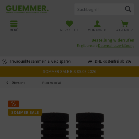
MENÜ
MERKZETTEL
MEIN KONTO
WARENKORB
Bestellung widerrufen
Es gilt unsere
Datenschutzerklärung
Treuepunkte sammeln & Geld sparen
DHL Kostenfrei ab 79€
SOMMER SALE BIS 09.08.2026
Übersicht
Filtermaterial
SOMMER SALE