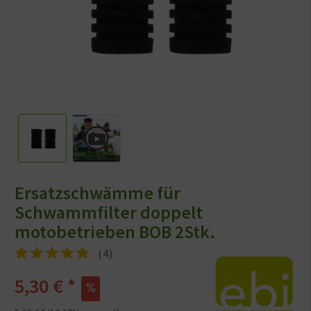
Ersatzschwämme für
Schwammfilter doppelt
motobetrieben BOB 2Stk.
(
4
)
5,30 € *